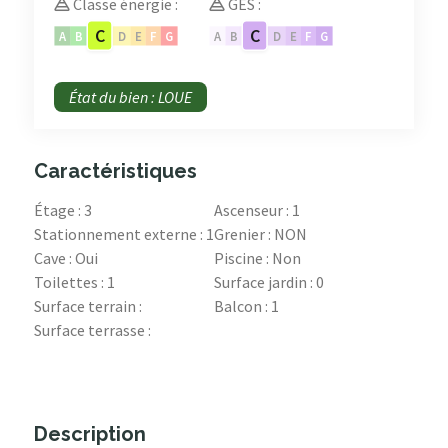
Classe énergie :
GES :
C
C
A
B
D
E
F
G
A
B
D
E
F
G
État du bien : LOUE
Caractéristiques
Étage : 3
Ascenseur : 1
Stationnement externe : 1
Grenier : NON
Cave : Oui
Piscine : Non
Toilettes : 1
Surface jardin : 0
Surface terrain :
Balcon : 1
Surface terrasse :
Description