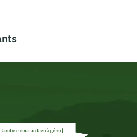
ants
Confiez-nous un bien à
g
é
r
e
r
|