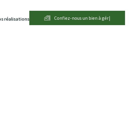
Confiez-nous un bien à
g
é
r
e
r
|
s réalisations