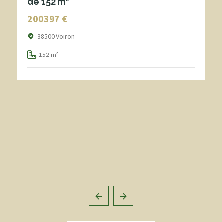
de 152 m²
200397 €
38500 Voiron
152 m²