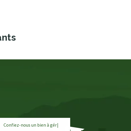
ants
Confiez-nous un bien à
g
é
r
e
r
|