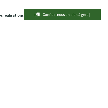
Confiez-nous un bien à
g
é
r
e
r
|
s réalisations