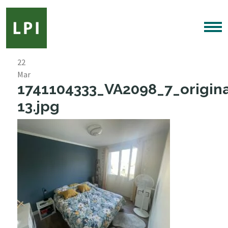
22
Mar
1741104333_VA2098_7_origina
13.jpg