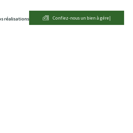
Confiez-nous un bien à
g
é
r
e
r
|
s réalisations