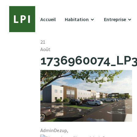
Accueil
Habitation
Entreprise
21
Août
1736960074_LP32
AdminDezup,