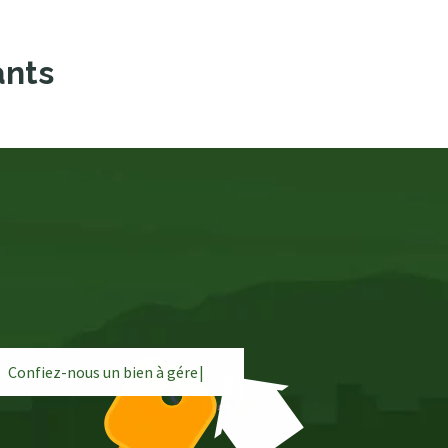
ants
Confiez-nous un bien à
g
é
r
e
r
|