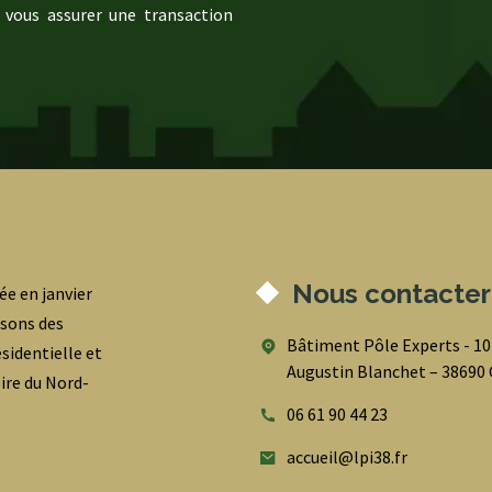
 vous assurer une transaction
Nous contacter
ée en janvier
osons des
Bâtiment Pôle Experts - 1
sidentielle et
Augustin Blanchet – 3869
oire du Nord-
06 61 90 44 23
accueil@lpi38.fr