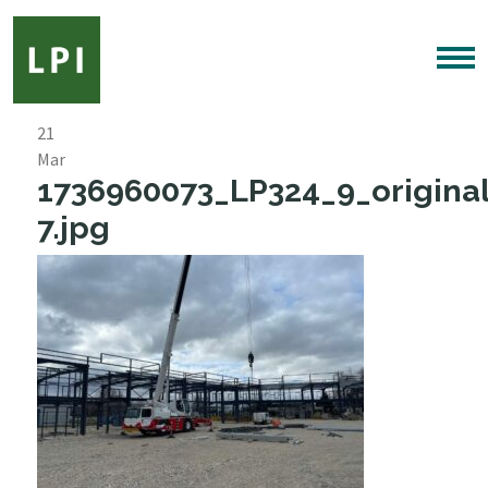
21
Mar
1736960073_LP324_9_origina
7.jpg