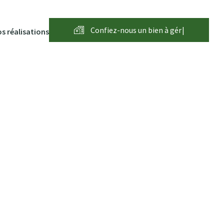
Confiez-nous un bien à
g
é
r
e
r
|
s réalisations