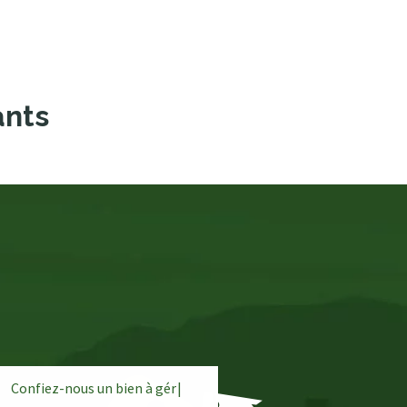
ants
Confiez-nous un bien à
g
é
r
e
r
|