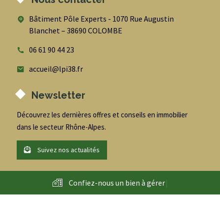
Bâtiment Pôle Experts - 1070 Rue Augustin
Blanchet – 38690 COLOMBE
06 61 90 44 23
accueil@lpi38.fr
Newsletter
Découvrez les dernières offres et conseils en immobilier
dans le secteur Rhône-Alpes.
Suivez nos actualités
Confiez-nous un bien à
g
é
r
|
@
2026
- LPI - Conseil en immobilier entreprise et habitation -