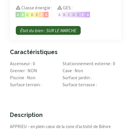
Classe énergie :
GES :
A
B
C
D
E
F
G
A
B
C
D
E
F
G
État du bien : SUR LE MARCHE
Caractéristiques
Ascenseur : 0
Stationnement externe : 0
Grenier : NON
Cave : Non
Piscine : Non
Surface jardin :
Surface terrain :
Surface terrasse :
Description
APPRIEU – en plein cœur de la zone d’activité de Bièvre