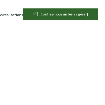
Confiez-nous un bien à
g
é
r
e
r
|
s réalisations