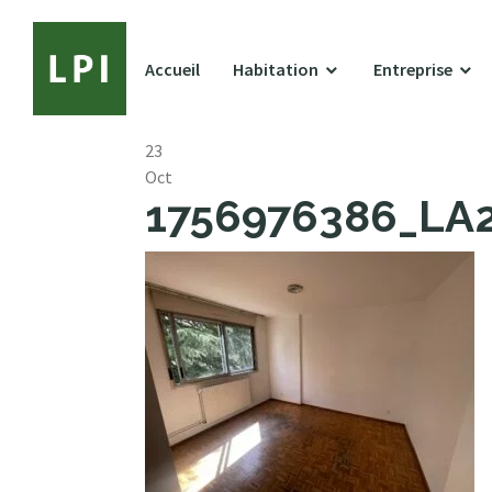
Accueil
Habitation
Entreprise
23
Oct
1756976386_LA21