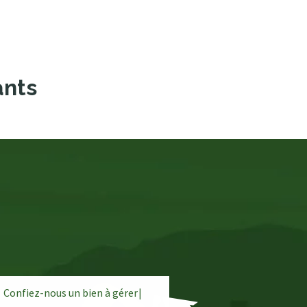
ants
Confiez-nous un bien à
g
é
r
e
|