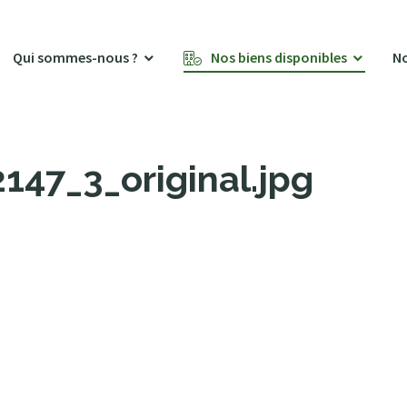
Qui sommes-nous ?
Nos biens disponibles
No
47_3_original.jpg