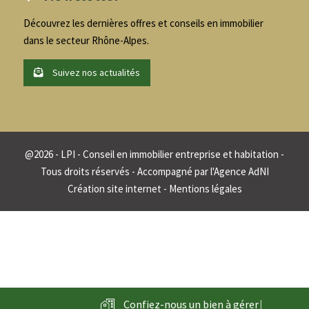
Découvrez les dernières offres et conseils en immobilier
dans le secteur Rhône-Alpes.
Suivez nos actualités
@
2026
- LPI - Conseil en immobilier entreprise et habitation -
Tous droits réservés - Accompagné par
l'Agence AdNI
Création site internet
-
Mentions légales
Confiez-nous un bien à
g
é
r
e
r
|