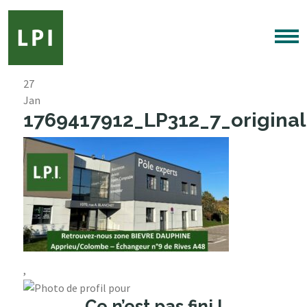
27
Jan
1769417912_LP312_7_original
,
Ce n’est pas fini !