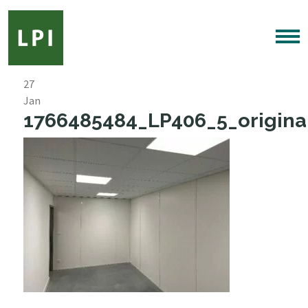
27
Jan
1766485484_LP406_5_original