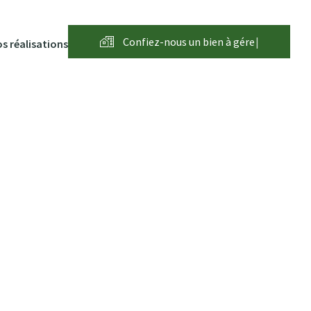
Confiez-nous un bien à
g
é
r
e
r
|
s réalisations