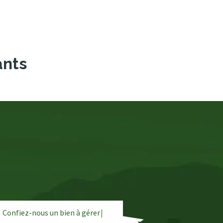
ants
Confiez-nous un bien à
g
é
r
e
r
|