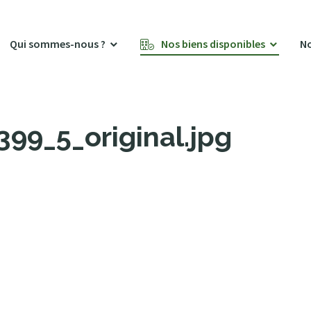
Qui sommes-nous ?
Nos biens disponibles
No
9_5_original.jpg