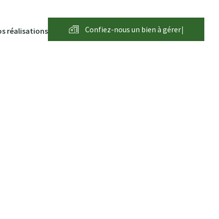
Confiez-nous un bien à
g
é
r
e
r
|
s réalisations