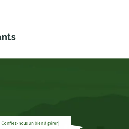
ants
Confiez-nous un bien à
g
é
r
e
r
|