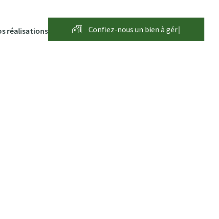
Confiez-nous un bien à
g
é
r
e
r
|
s réalisations