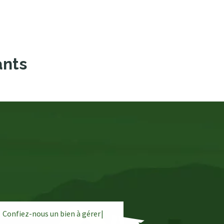
ants
Confiez-nous un bien à
g
é
r
e
|