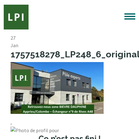
27
Jan
1757518278_LP248_6_original
,
Ce n’est pas fini !