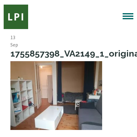
13
Sep
1755857398_VA2149_1_origina