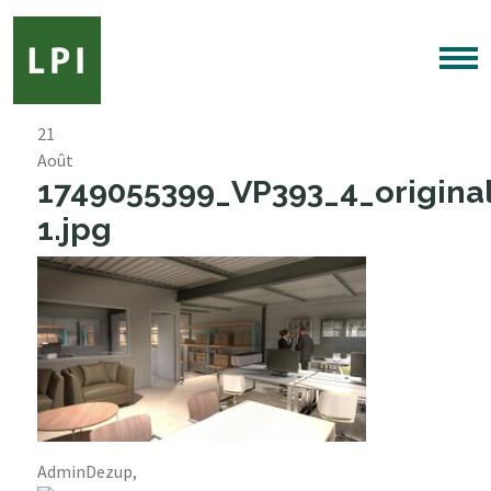
21
Août
1749055399_VP393_4_origina
1.jpg
AdminDezup,