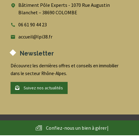
Bâtiment Pôle Experts - 1070 Rue Augustin
Blanchet – 38690 COLOMBE
06 61 90 44 23
accueil@lpi38.fr
Newsletter
Découvrez les dernières offres et conseils en immobilier
dans le secteur Rhône-Alpes.
Suivez nos actualités
@
2026
- LPI - Conseil en immobilier entreprise et habitation -
Confiez-nous un bien à
g
é
r
e
r
|
Tous droits réservés - Accompagné par
l'Agence AdNI