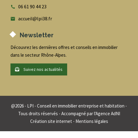
06 61 90 44 23
accueil@lpi38.fr
Newsletter
Découvrez les dernières offres et conseils en immobilier
dans le secteur Rhône-Alpes.
Suivez nos actualités
@
2026
- LPI - Conseil en immobilier entreprise et habitation -
Tous droits réservés - Accompagné par
l'Agence AdNI
Création site internet
-
Mentions légales