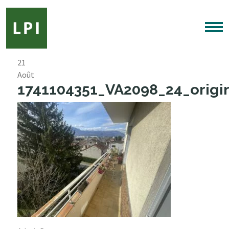
21
Août
1741104351_VA2098_24_origin