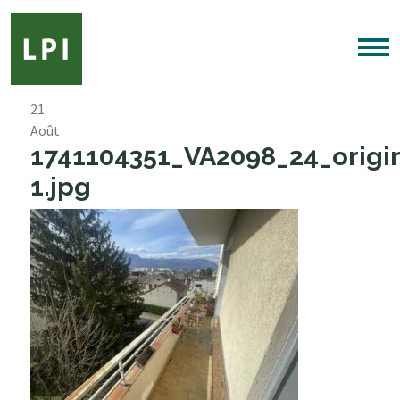
21
Août
1741104351_VA2098_24_origi
1.jpg