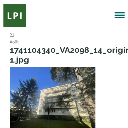
21
Août
1741104340_VA2098_14_origi
1.jpg