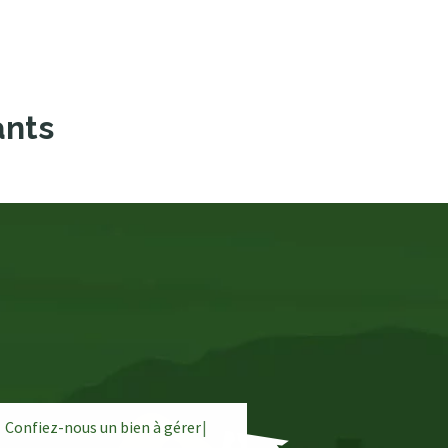
ants
Confiez-nous un bien à
g
é
r
e
r
|