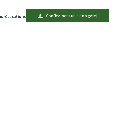
Confiez-nous un bien à
g
é
r
e
r
|
s réalisations