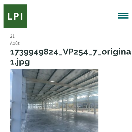
21
Août
1739949824_VP254_7_origina
1.jpg