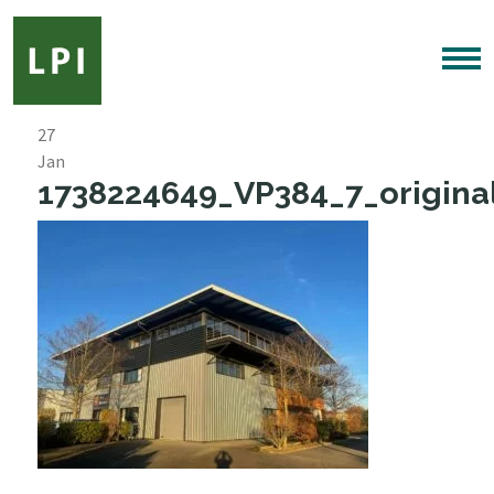
27
Jan
1738224649_VP384_7_original