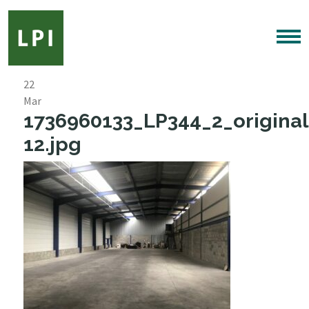
22
Mar
1736960133_LP344_2_original
12.jpg