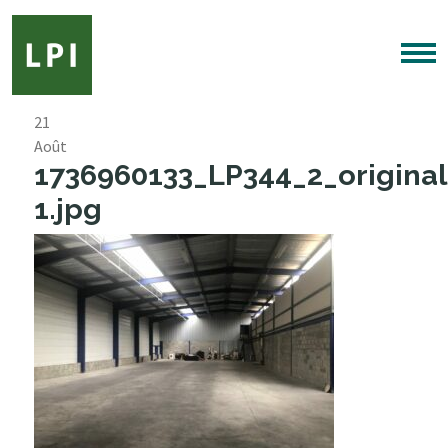
21
Août
1736960133_LP344_2_original
1.jpg