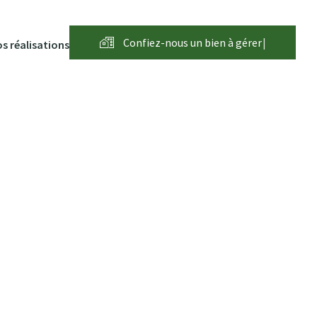
Confiez-nous un bien à
g
é
r
e
r
|
s réalisations