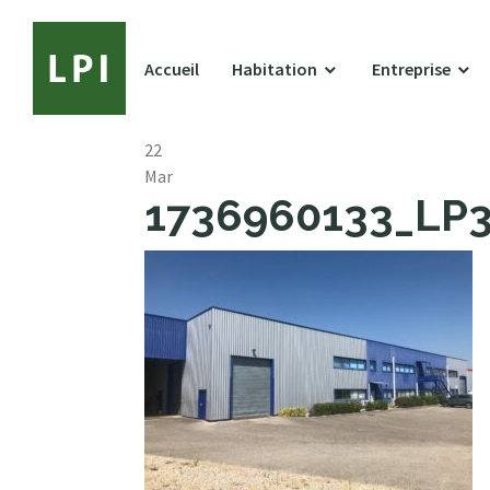
Accueil
Habitation
Entreprise
22
Mar
1736960133_LP34