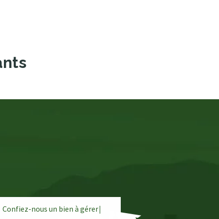
ants
Confiez-nous un bien à
g
é
r
e
r
|