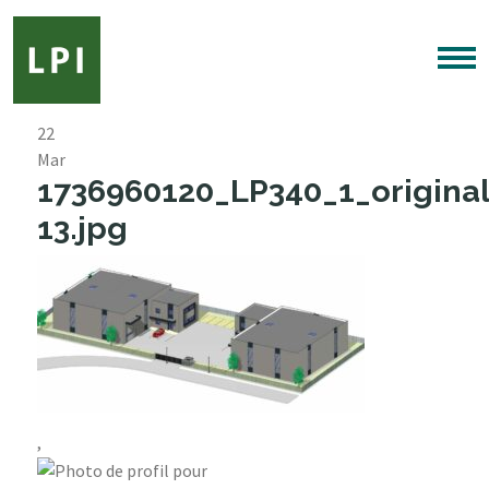
22
Mar
1736960120_LP340_1_original
13.jpg
,