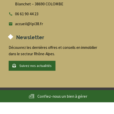
Blanchet – 38690 COLOMBE
06 61 90 44 23
accueil@lpi38.fr
Newsletter
Découvrez les dernières offres et conseils en immobilier
dans le secteur Rhône-Alpes.
Suivez nos actualités
@
2026
- LPI - Conseil en immobilier entreprise et habitation -
Confiez-nous un bien à
g
é
r
e
r
|
Tous droits réservés - Accompagné par
l'Agence AdNI
Création site internet
-
Mentions légales