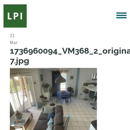
21
Mar
1736960094_VM368_2_origina
7.jpg