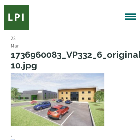
22
Mar
1736960083_VP332_6_origina
10.jpg
,