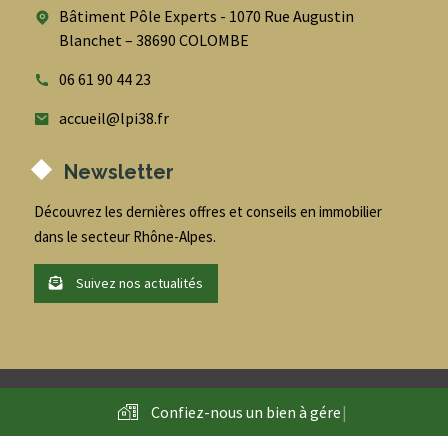
Bâtiment Pôle Experts - 1070 Rue Augustin
Blanchet – 38690 COLOMBE
06 61 90 44 23
accueil@lpi38.fr
Newsletter
Découvrez les dernières offres et conseils en immobilier
dans le secteur Rhône-Alpes.
Suivez nos actualités
@
2026
- LPI - Conseil en immobilier entreprise et habitation -
Confiez-nous un bien à
g
é
r
|
Tous droits réservés - Accompagné par
l'Agence AdNI