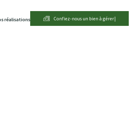
Confiez-nous un bien à
g
é
r
e
|
s réalisations