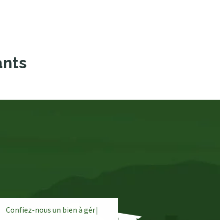
ants
Confiez-nous un bien à
g
é
r
e
r
|