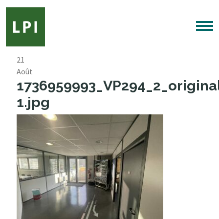
21
Août
1736959993_VP294_2_origina
1.jpg