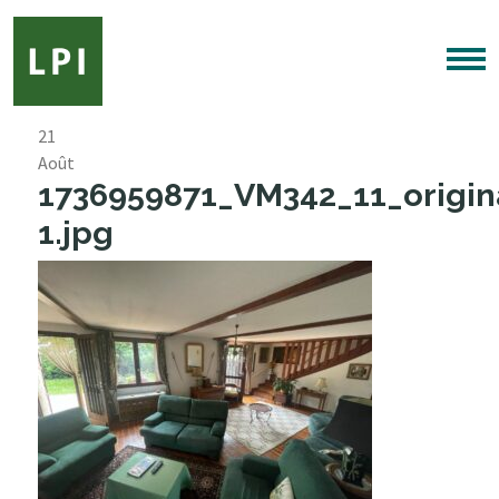
21
Août
1736959871_VM342_11_origin
1.jpg