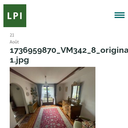
21
Août
1736959870_VM342_8_origina
1.jpg