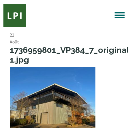
21
Août
1736959801_VP384_7_origina
1.jpg