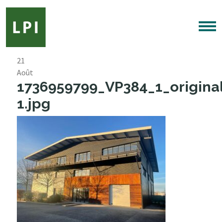
21
Août
1736959799_VP384_1_origina
1.jpg