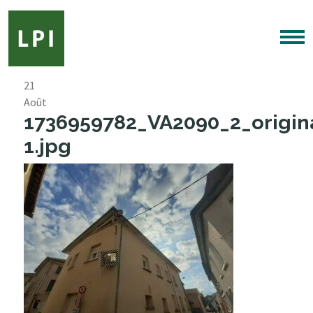
21
Août
1736959782_VA2090_2_origin
1.jpg