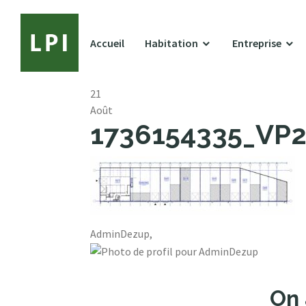
Accueil
Habitation
Entreprise
21
Août
1736154335_VP27
AdminDezup,
On 