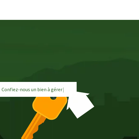
Confiez-nous un bien à
g
é
r
e
r
|