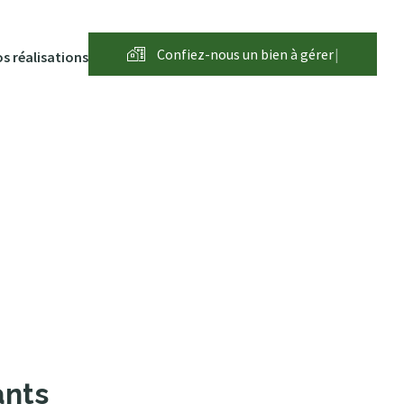
Confiez-nous un bien à
g
é
r
e
|
s réalisations
ants