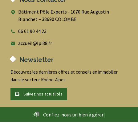
Bâtiment Pôle Experts - 1070 Rue Augustin
Blanchet – 38690 COLOMBE
06 61 90 44 23
accueil@lpi38.fr
Newsletter
Découvrez les dernières offres et conseils en immobilier
dans le secteur Rhône-Alpes.
Suivez nos actualités
Confiez-nous un bien à
g
é
r
e
r
|
@
2026
- LPI - Conseil en immobilier entreprise et habitation -