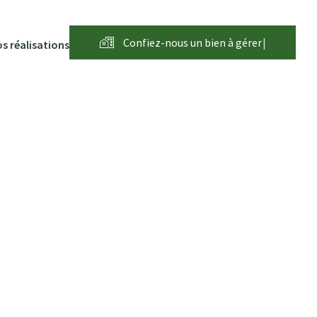
Confiez-nous un bien à
g
é
r
e
r
|
s réalisations