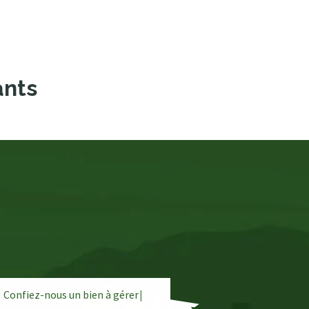
ants
Confiez-nous un bien à
g
é
r
e
|