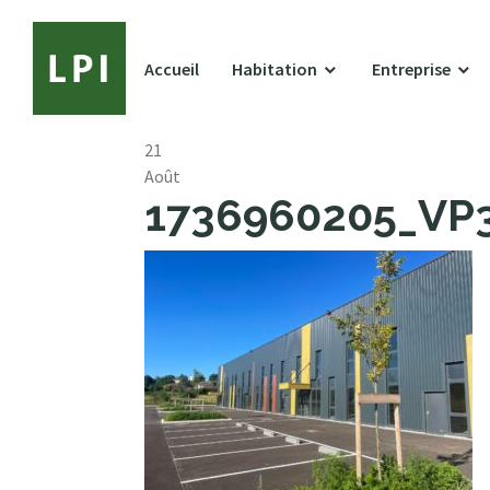
Accueil
Habitation
Entreprise
21
Août
1736960205_VP37