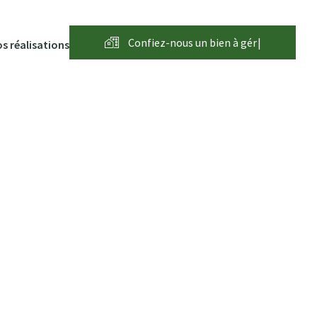
Confiez-nous un bien à
g
é
r
e
r
|
s réalisations