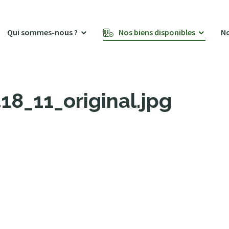
Qui sommes-nous ?
Nos biens disponibles
No
8_11_original.jpg