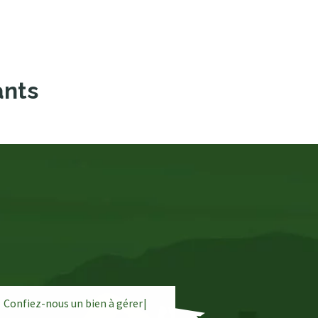
ants
Confiez-nous un bien à
g
é
r
e
r
|