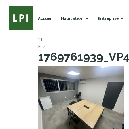
Accueil
Habitation
Entreprise
11
Fév
1769761939_VP41