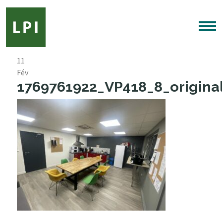
11
Fév
1769761922_VP418_8_original