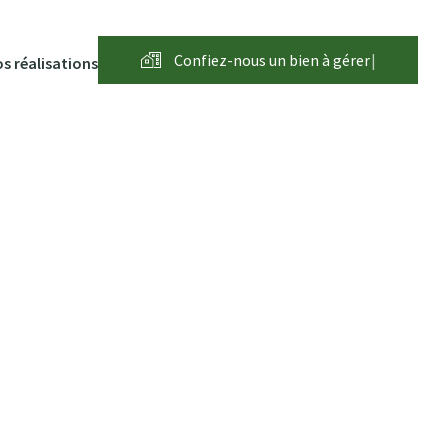
Confiez-nous un bien à
g
é
r
e
r
|
s réalisations