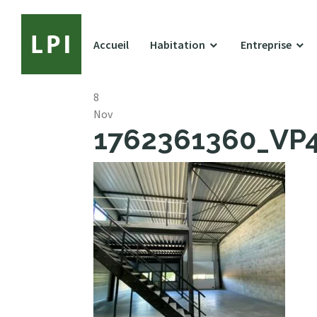
Accueil
Habitation
Entreprise
8
Nov
1762361360_VP41