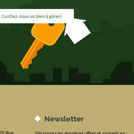
Confiez-nous un bien à
g
é
r
e
r
|
Newsletter
070 Rue
Découvrez les dernières offres et conseils en