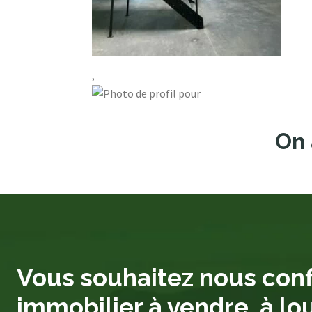
,
On 
Vous souhaitez nous conf
immobilier à vendre, à lo