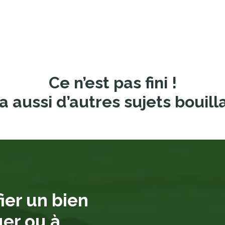
Ce n’est pas fini !
a aussi d’autres sujets bouill
ier un bien
uer ou à