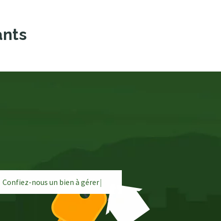
ants
Confiez-nous un bien à
g
é
r
e
r
|