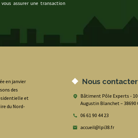
 vous assurer une transaction
Nous contacter
ée en janvier
osons des
Bâtiment Pôle Experts - 1
sidentielle et
Augustin Blanchet – 3869
oire du Nord-
06 61 90 44 23
accueil@lpi38.fr