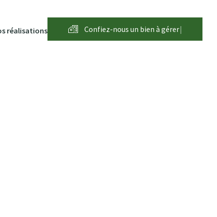
Confiez-nous un bien à
g
é
r
e
r
|
s réalisations