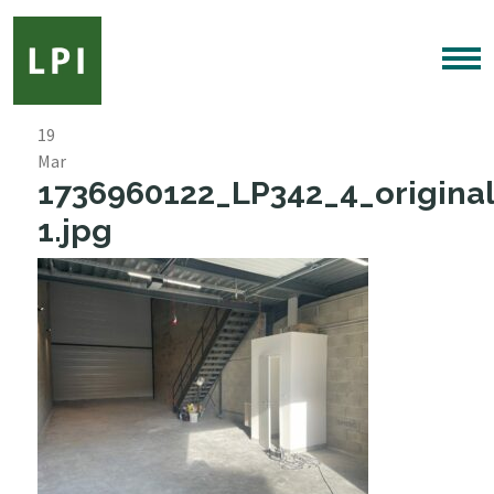
19
Mar
1736960122_LP342_4_original
1.jpg