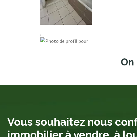
,
On 
Vous souhaitez nous conf
immobilier à vendre, à lo