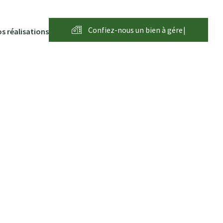
Confiez-nous un bien à
g
é
r
e
r
|
s réalisations