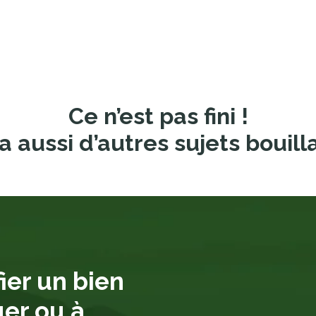
Ce n’est pas fini !
a aussi d’autres sujets bouill
ier un bien
uer ou à