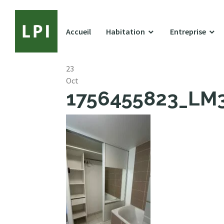
Accueil
Habitation
Entreprise
23
Oct
1756455823_LM39