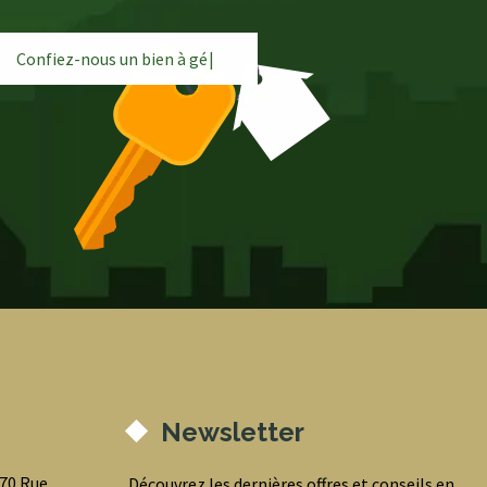
Confiez-nous un bien à
g
é
r
e
|
Newsletter
070 Rue
Découvrez les dernières offres et conseils en