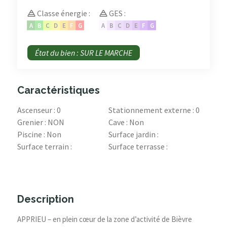
Classe énergie :
GES :
A
B
C
D
E
F
G
A
B
C
D
E
F
G
État du bien : SUR LE MARCHE
Caractéristiques
Ascenseur : 0
Stationnement externe : 0
Grenier : NON
Cave : Non
Piscine : Non
Surface jardin :
Surface terrain :
Surface terrasse :
Description
APPRIEU – en plein cœur de la zone d’activité de Bièvre